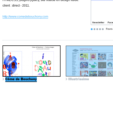
HTML/CSS, plugins jQuery, site réalisé en design fluide.
client : direct - 2011.
http://www.comedebouchony.com
Front
Côme de Bouchony
Illustrissimo